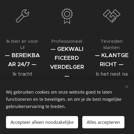
Ik ben er voor
Professioneel
Tevreden
U!
klanten
— GEKWALI
— BEREIKBA
— KLANTGE
FICEERD
AR 24/7 —
RICHT —
VERDELGER
Ik tracht
Is het nest na
—
binnen de 24u
5 dagen nog
Gecertifieerde
het nest te
steeds heel
Wij gebruiken cookies om onze website goed te laten
wespen- en
verdelgen na
actief, ik bied
functioneren en te beveiligen, en om je de best mogelijke
hoornaar
telefonisch
garantie dus
gebruikerservaring te bieden.
verdelger.
contact.
neem terug
Accepteer alleen noodzakelijke
Alles accepteren
contact op
met mij.